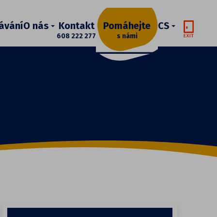
ávání
O nás
Kontakt
Pomáhejte
CS
608 222 277
s námi