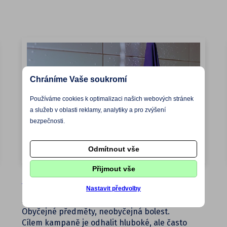
Chráníme Vaše soukromí
Používáme cookies k optimalizaci našich webových stránek
a služeb v oblasti reklamy, analytiky a pro zvýšení
bezpečnosti.
Odmítnout vše
Přijmout vše
Kampaň Obyčejné předměty, neobyčejná bolest
Nastavit předvolby
S novým rokem spouštíme kampaň
Obyčejné předměty, neobyčejná bolest.
Cílem kampaně je odhalit hluboké, ale často