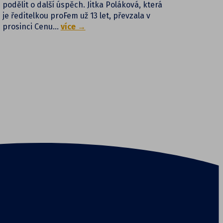
podělit o další úspěch. Jitka Poláková, která
je ředitelkou proFem už 13 let, převzala v
prosinci Cenu…
více →