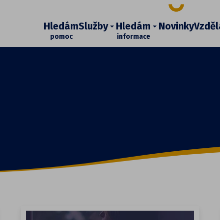
Hledám
Služby
Hledám
Novinky
Vzděl
pomoc
informace