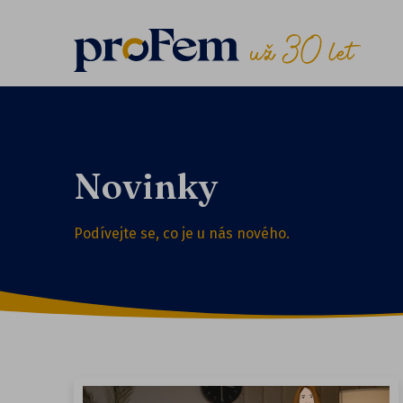
Novinky
Podívejte se, co je u nás nového.