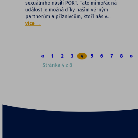
sexuálního násilí PORT. Tato mimořádná
událost je možná díky našim věrným
partnerům a příznivcům, kteří nás v…
více →
«
1
2
3
4
5
6
7
8
»
Stránka 4 z 8