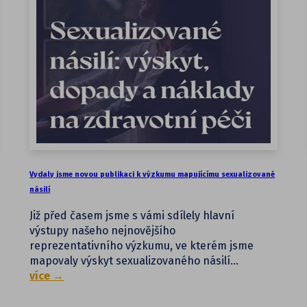
Vydaly jsme novou publikaci k výzkumu mapujícímu sexualizované
násilí
Již před časem jsme s vámi sdílely hlavní
výstupy našeho nejnovějšího
reprezentativního výzkumu, ve kterém jsme
mapovaly výskyt sexualizovaného násilí…
více →