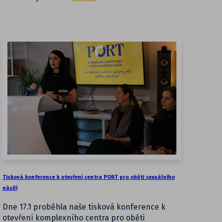
Tisková konference k otevření centra PORT pro oběti sexuálního
násilí
Dne 17.1 proběhla naše tisková konference k
otevření komplexního centra pro oběti