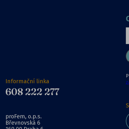
P
Informační linka
z
608 222 277
S
proFem, o.p.s.
Břevnovská 6
169 00 Praha 6