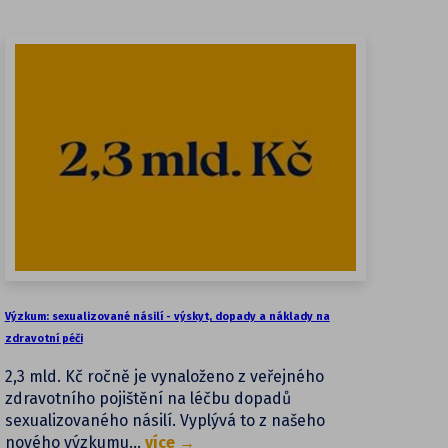
Výzkum: sexualizované násilí - výskyt, dopady a náklady na
zdravotní péči
2,3 mld. Kč ročně je vynaloženo z veřejného
zdravotního pojištění na léčbu dopadů
sexualizovaného násilí. Vyplývá to z našeho
nového výzkumu…
více →