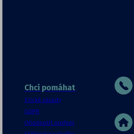
Chci pomáhat
Etické zásady
GDPR
Ohodnotit proFem
Stížnost na služby