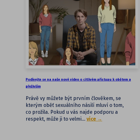
Podívejte se na naše nové video o citlivém přístupu k obětem a
přeživším
Právě vy můžete být prvním člověkem, se
kterým oběť sexuálního násilí mluví o tom,
co prožila. Pokud u vás najde podporu a
respekt, může ji to velmi…
více →