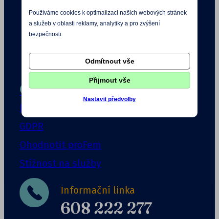
Používáme cookies k optimalizaci našich webových stránek
a služeb v oblasti reklamy, analytiky a pro zvýšení
bezpečnosti.
Odmítnout vše
Přijmout vše
Chci pomáhat
Nastavit předvolby
Etické zásady
GDPR
Ohodnotit proFem
Stížnost na služby
Informační linka
608 222 277