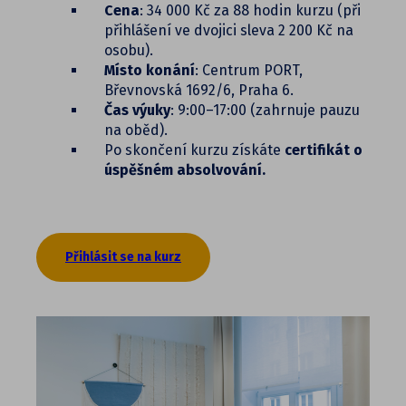
Cena
: 34 000 Kč za 88 hodin kurzu (při
přihlášení ve dvojici sleva 2 200 Kč na
osobu).
Místo konání
: Centrum PORT,
Břevnovská 1692/6, Praha 6.
Čas výuky
: 9:00–17:00 (zahrnuje pauzu
na oběd).
Po skončení kurzu získáte
certifikát o
úspěšném absolvování.
Přihlásit se na kurz