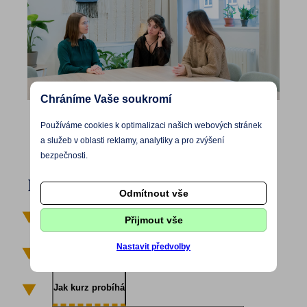
Chráníme Vaše soukromí
Používáme cookies k optimalizaci našich webových stránek
a služeb v oblasti reklamy, analytiky a pro zvýšení
bezpečnosti.
Podrobnější informace:
Odmítnout vše
Pro koho je kurz určen
Přijmout vše
Nastavit předvolby
Co vám kurz přinese
Jak kurz probíhá