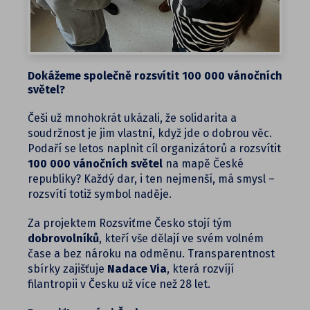
Dokážeme společně rozsvítit 100 000 vánočních
světel?
Češi už mnohokrát ukázali, že solidarita a
soudržnost je jim vlastní, když jde o dobrou věc.
Podaří se letos naplnit cíl organizátorů a rozsvítit
100 000 vánočních světel
na mapě České
republiky? Každý dar, i ten nejmenší, má smysl –
rozsvítí totiž symbol naděje.
Za projektem Rozsviťme Česko stojí tým
dobrovolníků
, kteří vše dělají ve svém volném
čase a bez nároku na odměnu. Transparentnost
sbírky zajišťuje
Nadace Via
, která rozvíjí
filantropii v Česku už více než 28 let.