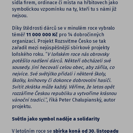
sídla firem, ordinace či místa na hřbitovech jako
symbolickou vzpomínku na ty, kteří tu s námi již
nejsou.
Díky štědrosti dárců se v minulém roce vybralo
téměř
11 000 000 Kč
pro 14 dobročinných
organizací. Projekt Rozsviťme Česko se tak
zařadil mezi nejúspěšnější sbírkové projekty
loňského roku. “
V loňském roce nás obrovsky
potěšilo nadšení dárců. Někteří obcházeli své
sousedy. Jiní hecovali celou obec, aby zářila, co
nejvíce. Své světýlko přidali i některé školy,
školky, knihovny či dokonce dobrovolní hasiči.
Svítit zkrátka může každý. Věříme, že letos opět
rozzáříme Českou republiku a vytvoříme krásnou
vánoční tradici.
”, říká Peter Chalupianský, autor
projektu.
Světlo jako symbol naděje a solidarity
V letošním roce se
sbírka koná od 30. listopadu