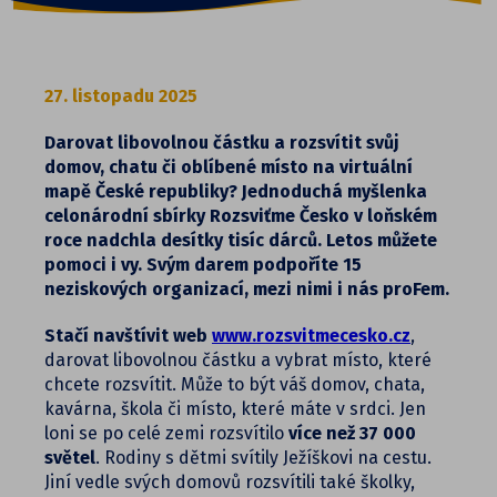
27. listopadu 2025
Darovat libovolnou částku a rozsvítit svůj
domov, chatu či oblíbené místo na virtuální
mapě České republiky? Jednoduchá myšlenka
celonárodní sbírky Rozsviťme Česko v loňském
roce nadchla desítky tisíc dárců. Letos můžete
pomoci i vy. Svým darem podpoříte 15
neziskových organizací, mezi nimi i nás proFem.
Stačí navštívit web
www.rozsvitmecesko.cz
,
darovat libovolnou částku a vybrat místo, které
chcete rozsvítit. Může to být váš domov, chata,
kavárna, škola či místo, které máte v srdci. Jen
loni se po celé zemi rozsvítilo
více než 37 000
světel
. Rodiny s dětmi svítily Ježíškovi na cestu.
Jiní vedle svých domovů rozsvítili také školky,