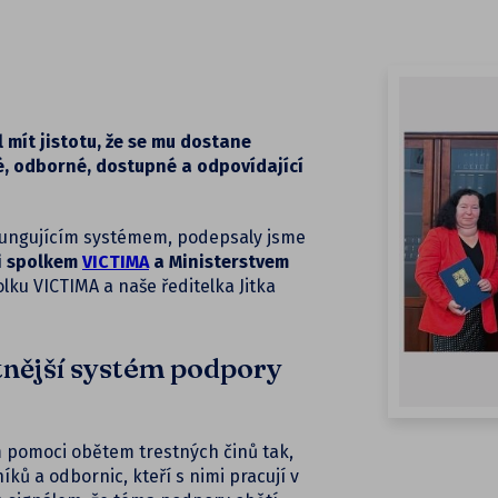
 mít jistotu, že se mu dostane
vé, odborné, dostupné a odpovídající
fungujícím systémem, podepsaly jsme
i spolkem
VICTIMA
a Ministerstvem
lku VICTIMA a naše ředitelka Jitka
itnější systém podpory
m pomoci obětem trestných činů tak,
ků a odbornic, kteří s nimi pracují v