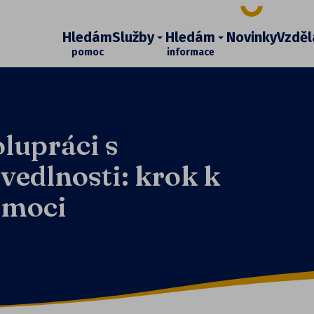
Hledám
Služby
Hledám
Novinky
Vzděl
pomoc
informace
upráci s
vedlnosti: krok k
omoci