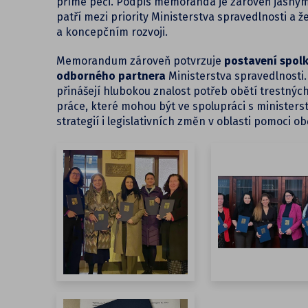
přímé péči. Podpis memoranda je zároveň jasným
patří mezi priority Ministerstva spravedlnosti a
a koncepčním rozvoji.
Memorandum zároveň potvrzuje
postavení spol
odborného partnera
Ministerstva spravedlnosti
přinášejí hlubokou znalost potřeb obětí trestnýc
práce, které mohou být ve spolupráci s minister
strategií i legislativních změn v oblasti pomoci o