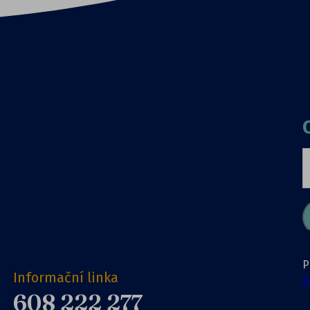
P
Informační linka
z
608 222 277