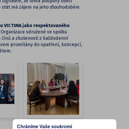
 signálem, že téma podpory obětí
 že stát má zájem na jeho dlouhodobém
ku VICTIMA jako respektovaného
. Organizace sdružené ve spolku
h činů a zkušenosti z každodenní
stvem promítány do opatření, koncepcí,
bětem.
Chráníme Vaše soukromí