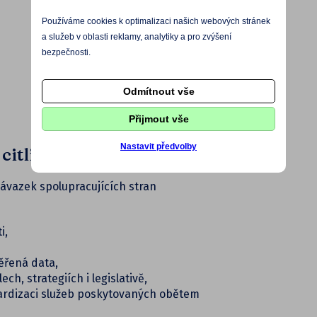
Používáme cookies k optimalizaci našich webových stránek
a služeb v oblasti reklamy, analytiky a pro zvýšení
bezpečnosti.
Odmítnout vše
Přijmout vše
Nastavit předvolby
citlivé péči
vazek spolupracujících stran
i,
ěřená data,
h, strategiích i legislativě,
dardizaci služeb poskytovaných obětem