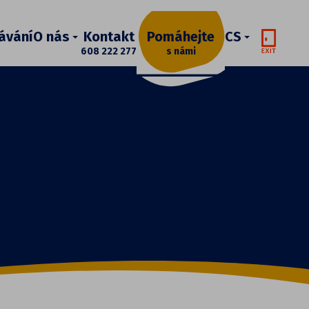
ávání
O nás
Kontakt
Pomáhejte
CS
608 222 277
s námi