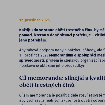
12. prosince 2025
Každý, kdo se stane obětí trestného činu, by měl
pomoci, kterou v dané situaci potřebuje – citli
jeho potřebám.
Aby taková podpora nebyla otázkou náhody, ale 
11. prosince 2025
Memorandum o spolupráci mez
spravedlnosti.
proFem je členskou organizací spo
Poláková je aktuálně jeho předsedkyní.
Cíl memoranda: silnější a kval
obětí trestných činů
Cílem memoranda je posílit a dále rozvíjet systé
aby vycházel z reálných zkušeností obětí i odborní